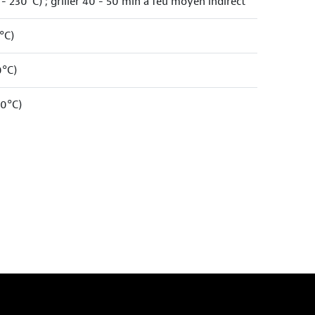
 - 230°C) ; griller 40 - 50 min à feu moyen indirect
°C)
0°C)
80°C)