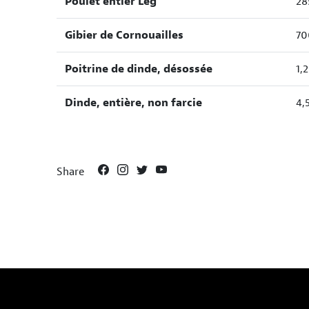
Poulet entier Leg
28
Gibier de Cornouailles
70
Poitrine de dinde, désossée
1,
Dinde, entière, non farcie
4,
Share