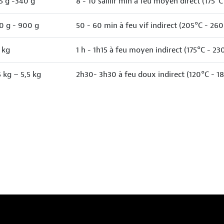
5 g -340 g
8 - 10 saillir min à feu moyen direct (175°C
0 g - 900 g
50 - 60 min à feu vif indirect (205°C - 260
2 kg
1 h - 1h15 à feu moyen indirect (175°C - 23
5 kg – 5,5 kg
2h30- 3h30 à feu doux indirect (120°C - 1