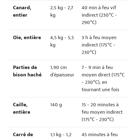
Canard,
2,5 kg - 2,7
40 min à feu vif
entier
kg
indirect (230°C -
290°C)
Oie, entière
4,5 kg - 5,5
3 h à feu moyen
kg
indirect (175°C -
230°C)
Parties de
1,90 cm
7 - 9 min à feu
bison haché
d'épaisseur
moyen direct (175°C
- 230°C), en
tournant une fois
Caille,
140 g
15 - 20 minutes à
entière
feu moyen indirect
(175°C - 230°C)
Carré de
1,1 kg - 1,2
45 minutes à feu