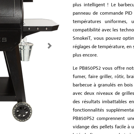
plus intelligent ! Le barb
panneau de commande PID di
températures uniformes, 
compatibilité avec les techno
SmokeiT, vous pouvez optimi
réglages de température, en s
Next
plus encore.
Le PB850PS2 vous offre notr
fumer, faire griller, rôtir, b
barbecue à granulés en boi
avec deux niveaux de grille
des résultats imbattables en
fonctionnalités supplémentai
PB850PS2 comprennent une
vidange des pellets facile à 