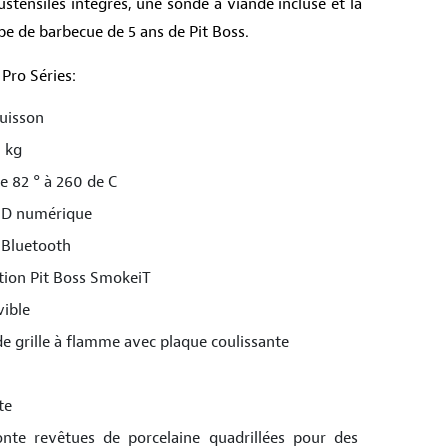
ustensiles intégrés, une sonde à viande incluse et la
pe de barbecue de 5 ans de Pit Boss.
 Pro Séries:
cuisson
9 kg
e 82 ° à 260 de C
ID numérique
 Bluetooth
ation Pit Boss SmokeiT
vible
de grille à flamme avec plaque coulissante
te
onte revêtues de porcelaine quadrillées pour des