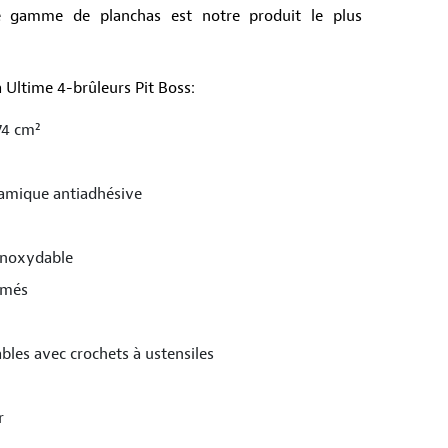
te gamme de planchas est notre produit le plus
a Ultime 4-brûleurs Pit Boss:
74 cm²
ramique antiadhésive
 inoxydable
omés
ables avec crochets à ustensiles
r